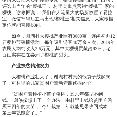
评选出当年的“樱桃王”。村里会重点营销“樱桃王”家的
樱桃，谢修振说：“我们在人流量大的场所放置了易拉
宝，微信扫码后立马出现‘樱桃王’相关信息，大家根据
定位就能直接找到。”
如今，谢湖村大樱桃产业园有8000亩，连续举办12
届樱桃节采摘活动，每年吸引游客40万余人次。2019年
农民人均纯收入2.6万元，其中大樱桃贡献占93%，老
百姓实实在在尝到了樱桃的甜头。
产业扶贫精准发力
大樱桃产业壮大了，谢湖村村民的钱袋子鼓起来
了，可村里的几家贫困户牵动着谢修振的心。
“贫困户若种植小苗子樱桃，五六年都见不到
钱。”谢修振想出了一个办法，由村里出钱给贫困户购
买三四年的大苗，“今年栽第二年就能见果收回成本，
第三年就能富了。”