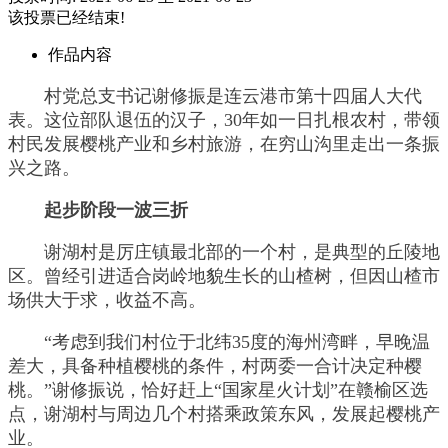
该投票已经结束!
作品内容
村党总支书记谢修振是连云港市第十四届人大代
表。这位部队退伍的汉子，30年如一日扎根农村，带领
村民发展樱桃产业和乡村旅游，在穷山沟里走出一条振
兴之路。
起步阶段一波三折
谢湖村是厉庄镇最北部的一个村，是典型的丘陵地
区。曾经引进适合岗岭地貌生长的山楂树，但因山楂市
场供大于求，收益不高。
“考虑到我们村位于北纬35度的海州湾畔，早晚温
差大，具备种植樱桃的条件，村两委一合计决定种樱
桃。”谢修振说，恰好赶上“国家星火计划”在赣榆区选
点，谢湖村与周边几个村搭乘政策东风，发展起樱桃产
业。