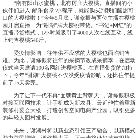
“南有阳山水蜜桃，北有厉庄大樱桃。直播间的小
伙伴们进入‘邮乐食堂’小程序，就能购买到我们酸甜可
口的大樱桃啦！”今年5月底，谢修振与两位主播在樱桃
园开启直播，为“谢湖”牌大樱桃带货。“书记+网红”的
直播带货模式，1小时就吸引了4000人次在线互动，线
上销售樱桃546斤。
受疫情影响，往年供不应求的大樱桃也面临销售
难。为此，谢修振将往年的采摘节改成采摘季，在启动
仪式当天邀请100名网红进樱桃园。在直播带货的加持
下，今年“谢湖”大樱桃不仅没受疫情影响，还比往年提
前了15天卖完。
为了让下一代不再“面朝黄土背朝天”，谢修振积极
对接互联网技术，让手机成为新农具。最近他忙着重新
装修村委会大楼，打造创客空间电商产业园，吸引更多
的年轻人回村发展。
未来，谢湖村将以新业态引领三产融合，以新模式
助力富民增收。谢修振表示，下一步将做好种苗组培、