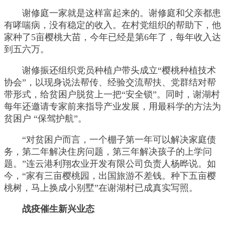
谢修庭一家就是这样富起来的。谢修庭和父亲都患
有哮喘病，没有稳定的收入。在村党组织的帮助下，他
家种了5亩樱桃大苗，今年已经是第6年了，每年收入达
到五六万。
谢修振还组织党员种植户带头成立“樱桃种植技术
协会”，以现身说法帮传、经验交流帮扶、党群结对帮
带形式，给贫困户脱贫上一把“安全锁”。同时，谢湖村
每年还邀请专家前来指导产业发展，用最科学的方法为
贫困户 “保驾护航”。
“对贫困户而言，一个棚子第一年可以解决家庭债
务，第二年解决住房问题，第三年解决孩子的上学问
题。”连云港利翔农业开发有限公司负责人杨晔说。如
今，“家有三亩樱桃园，出国旅游不差钱。种下五亩樱
桃树，马上换成小别墅”在谢湖村已成真实写照。
战疫催生新兴业态