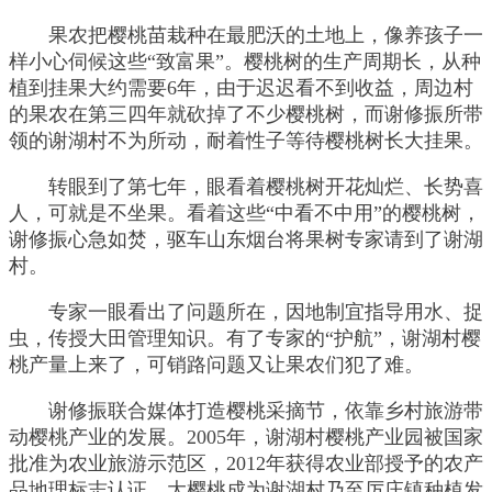
果农把樱桃苗栽种在最肥沃的土地上，像养孩子一
样小心伺候这些“致富果”。樱桃树的生产周期长，从种
植到挂果大约需要6年，由于迟迟看不到收益，周边村
的果农在第三四年就砍掉了不少樱桃树，而谢修振所带
领的谢湖村不为所动，耐着性子等待樱桃树长大挂果。
转眼到了第七年，眼看着樱桃树开花灿烂、长势喜
人，可就是不坐果。看着这些“中看不中用”的樱桃树，
谢修振心急如焚，驱车山东烟台将果树专家请到了谢湖
村。
专家一眼看出了问题所在，因地制宜指导用水、捉
虫，传授大田管理知识。有了专家的“护航”，谢湖村樱
桃产量上来了，可销路问题又让果农们犯了难。
谢修振联合媒体打造樱桃采摘节，依靠乡村旅游带
动樱桃产业的发展。2005年，谢湖村樱桃产业园被国家
批准为农业旅游示范区，2012年获得农业部授予的农产
品地理标志认证，大樱桃成为谢湖村乃至厉庄镇种植发