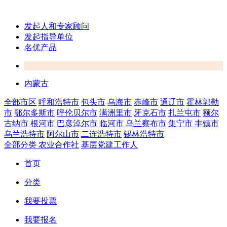
发起人和专家顾问
发起指导单位
名优产品
内蒙古
全部市区
呼和浩特市
包头市
乌海市
赤峰市
通辽市
霍林郭勒
市
鄂尔多斯市
呼伦贝尔市
满洲里市
牙克石市
扎兰屯市
额尔
古纳市
根河市
巴彦淖尔市
临河市
乌兰察布市
集宁市
丰镇市
乌兰浩特市
阿尔山市
二连浩特市
锡林浩特市
全部分类
农业合作社
基层党建工作人
首页
分类
我要投票
我要报名