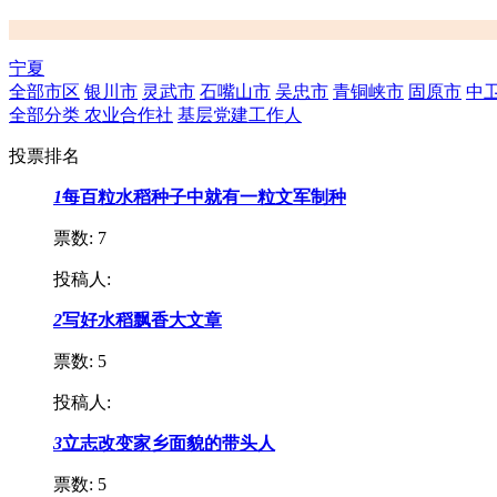
宁夏
全部市区
银川市
灵武市
石嘴山市
吴忠市
青铜峡市
固原市
中
全部分类
农业合作社
基层党建工作人
投票排名
1
每百粒水稻种子中就有一粒文军制种
票数:
7
投稿人:
2
写好水稻飘香大文章
票数:
5
投稿人:
3
立志改变家乡面貌的带头人
票数:
5