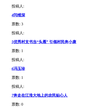
投稿人:
4
闫维深
票数:
3
投稿人:
5
优秀村支书当“头雁” 引领村民奔小康
票数:
1
投稿人:
6
冯玉珍
票数:
1
投稿人:
7
奔走在江淮大地上的农民贴心人
票数:
0