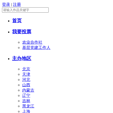
登录
|
注册
首页
我要投票
农业合作社
基层党建工作人
主办地区
北京
天津
河北
山西
内蒙古
辽宁
吉林
黑龙江
上海