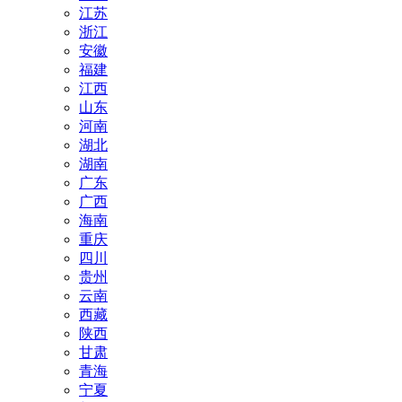
江苏
浙江
安徽
福建
江西
山东
河南
湖北
湖南
广东
广西
海南
重庆
四川
贵州
云南
西藏
陕西
甘肃
青海
宁夏