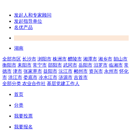
发起人和专家顾问
发起指导单位
名优产品
湖南
全部市区
长沙市
浏阳市
株洲市
醴陵市
湘潭市
湘乡市
韶山市
衡阳市
耒阳市
常宁市
邵阳市
武冈市
岳阳市
汨罗市
临湘市
常
德市
津市
张家界市
益阳市
沅江市
郴州市
资兴市
永州市
怀化
市
洪江市
娄底市
冷水江市
涟源市
吉首市
全部分类
农业合作社
基层党建工作人
首页
分类
我要投票
我要报名